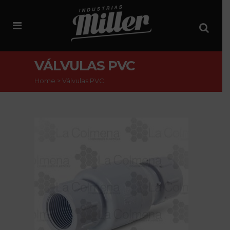
VÁLVULAS PVC
Home
>
Válvulas PVC