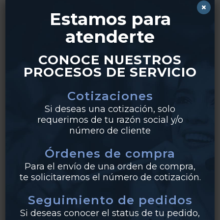
×
Estamos para
,
,
atenderte
La Colmena
PVC
Válvulas PVC
Válvula esfera C80
CONOCE NUESTROS
PROCESOS DE SERVICIO
Cotizaciones
Si deseas una cotización, solo
requerimos de tu razón social y/o
número de cliente
Órdenes de compra
Para el envío de una orden de compra,
te solicitaremos el número de cotización.
Seguimiento de pedidos
Si deseas conocer el status de tu pedido,