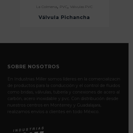
,
,
La Colmena
PVC
Válvulas PVC
Válvula Pichancha
SOBRE NOSOTROS
En Industrias Miller somos líderes en la comercializacin
de productos para la conducción y el control de fluidos
como bridas, válvulas, tubería y conexiones de acero al
carbón, acero inoxidable y pvc. Con distribución desde
nuestros centros en Monterrey y Guadalajara,
realizamos envíos a clientes en todo México.