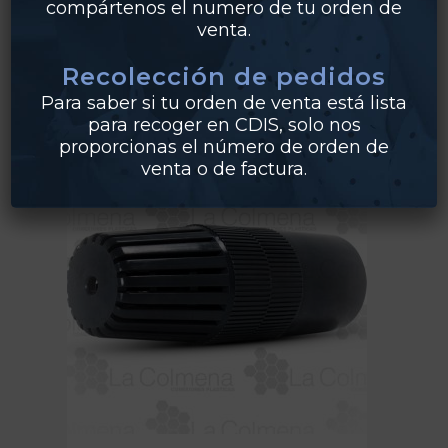
compártenos el numero de tu orden de
venta.
,
,
La Colmena
PVC
Válvulas PVC
Recolección de pedidos
Válvula Mariposa PVC
Para saber si tu orden de venta está lista
para recoger en CDIS, solo nos
proporcionas el número de orden de
venta o de factura.