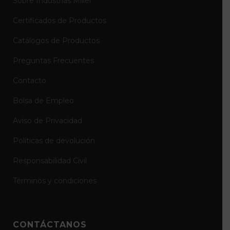
Sobre Industrias Miller
Certificados de Productos
Catálogos de Productos
Preguntas Frecuentes
Contacto
Bolsa de Empleo
Aviso de Privacidad
Políticas de devolución
Responsabilidad Civil
Términos y condiciones
CONTÁCTANOS