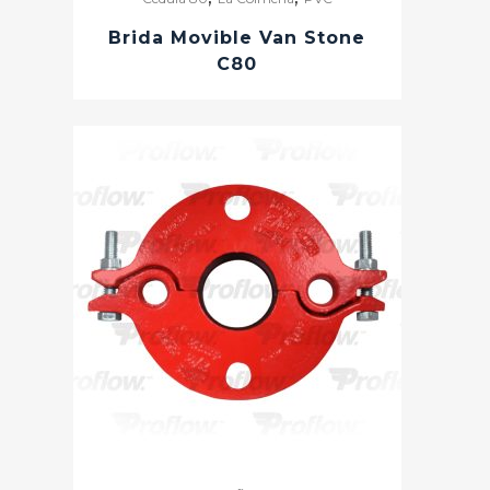
compártenos el numero de tu orden de
Brida Movible Van Stone
venta.
C80
Recolección de pedidos
Para saber si tu orden de venta está lista
para recoger en CDIS, solo nos
proporcionas el número de orden de
venta o de factura.