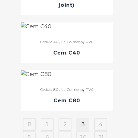
joint)
,
,
Cédula 40
La Colmena
PVC
Cem C40
,
,
Cédula 80
La Colmena
PVC
Cem C80
1
2
3
4
5
6
…
20
21