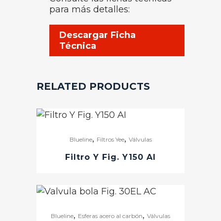
para más detalles:
Descargar Ficha
Técnica
RELATED PRODUCTS
,
,
Blueline
Filtros Yee
Válvulas
Filtro Y Fig. Y150 AI
,
,
Blueline
Esferas acero al carbón
Válvulas