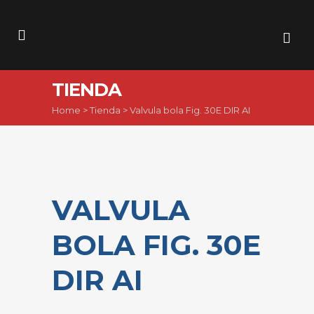
TIENDA
Home
>
Tienda
>
Valvula bola Fig. 30E DIR AI
VALVULA
BOLA FIG. 30E
DIR AI