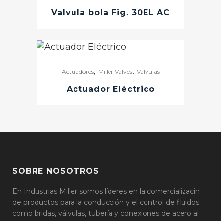
Valvula bola Fig. 30EL AC
,
,
Actuadores
Miller Valves
Válvulas
Actuador Eléctrico
SOBRE NOSOTROS
En Industrias Miller somos líderes en la comercializacin
de productos para la conducción y el control de fluidos
como bridas, válvulas, tubería y conexiones de acero al