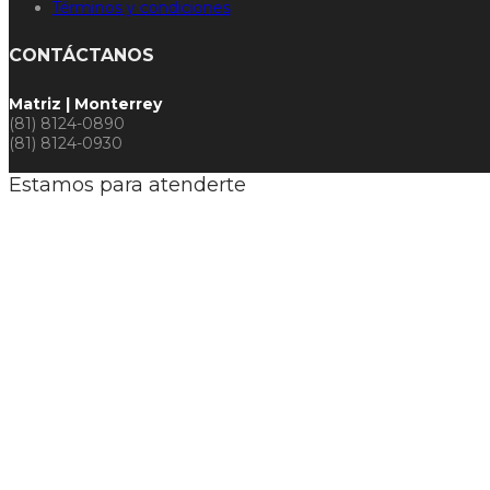
Términos y condiciones
CONTÁCTANOS
Matriz | Monterrey
(81) 8124-0890
(81) 8124-0930
Estamos para atenderte
CONO
Si deseas una co
Para el envío 