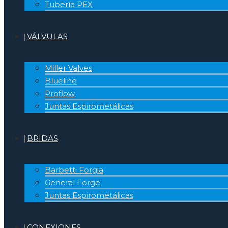
Tubería PEX
VÁLVULAS
Miller Valves
Blueline
Proflow
Juntas Espirometálicas
BRIDAS
Barbetti Forgia
General Forge
Juntas Espirometálicas
CONEXIONES