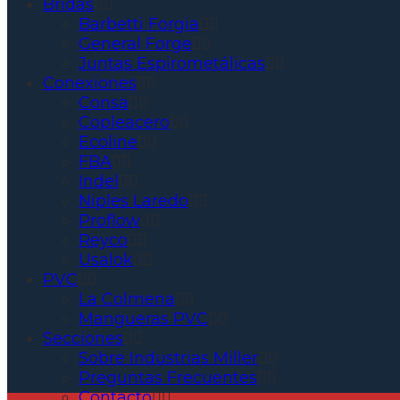
Bridas
Barbetti Forgia
General Forge
Juntas Espirometálicas
Conexiones
Consa
Copleacero
Ecoline
FBA
Indel
Niples Laredo
Proflow
Reyco
Usalok
PVC
La Colmena
Mangueras PVC
Secciones
Sobre Industrias Miller
Preguntas Frecuentes
Contacto