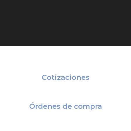
CE NUESTROS PROCESOS DE SER
Cotizaciones
tización, solo requerimos de tu razón social y/o 
Órdenes de compra
de una orden de compra, te solicitaremos el número