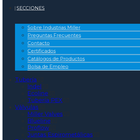
SECCIONES
Sobre Industrias Miller
Preguntas Frecuentes
Contacto
Certificados
Catálogos de Productos
Bolsa de Empleo
Tubería
Indel
Ecoline
Tubería PEX
Válvulas
Miller Valves
Blueline
Proflow
Juntas Espirometálicas