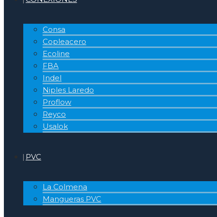
Consa
Copleacero
Ecoline
FBA
Indel
Niples Laredo
Proflow
Reyco
Usalok
PVC
La Colmena
Mangueras PVC