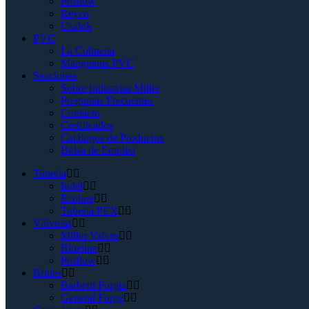
Proflow
Reyco
Usalok
PVC
La Colmena
Mangueras PVC
Secciones
Sobre Industrias Miller
Preguntas Frecuentes
Contacto
Certificados
Catálogos de Productos
Bolsa de Empleo
Tubería
Indel
Ecoline
Tubería PEX
Válvulas
Miller Valves
Blueline
Proflow
Bridas
Barbetti Forgia
General Forge