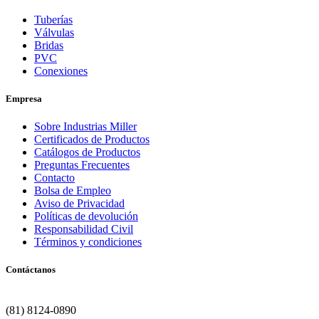
Tuberías
Válvulas
Bridas
PVC
Conexiones
Empresa
Sobre Industrias Miller
Certificados de Productos
Catálogos de Productos
Preguntas Frecuentes
Contacto
Bolsa de Empleo
Aviso de Privacidad
Políticas de devolución
Responsabilidad Civil
Términos y condiciones
Contáctanos
Matriz | Monterrey
(81) 8124-0890