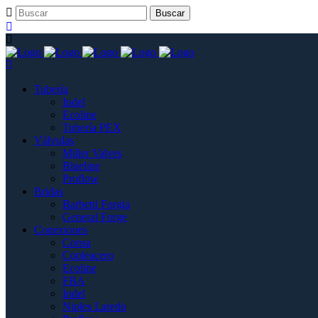
Tubería
Indel
Ecoline
Tubería PEX
Válvulas
Miller Valves
Blueline
Proflow
Bridas
Barbetti Forgia
General Forge
Conexiones
Consa
Copleacero
Ecoline
FBA
Indel
Niples Laredo