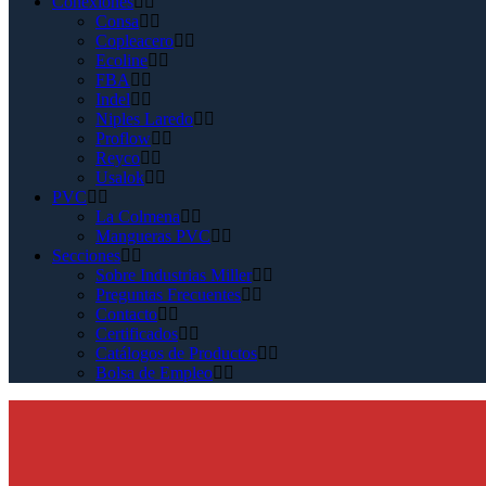
Conexiones
Consa
Copleacero
Ecoline
FBA
Indel
Niples Laredo
Proflow
Reyco
Usalok
PVC
La Colmena
Mangueras PVC
Secciones
Sobre Industrias Miller
Preguntas Frecuentes
Contacto
Certificados
Catálogos de Productos
Bolsa de Empleo