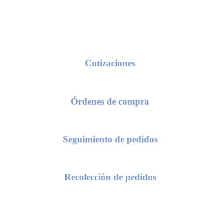
Conoce nuestros procesos de servicio
Cotizaciones
seas una cotización, solo requerimos de tu razón social y/o número de c
Órdenes de compra
 el envío de una orden de compra, te solicitaremos el número de cotiza
Seguimiento de pedidos
as conocer el status de tu pedido, compártenos el numero de tu orden d
Recolección de pedidos
nta está lista para recoger en CDIS, solo nos proporcionas el número de