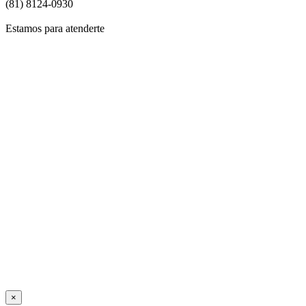
(81) 8124-0930
Estamos para atenderte
Si de
Para
Si dese
Para saber si tu orden de ve
×