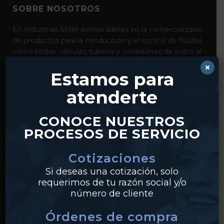
SOBRE NOSOTROS
En Industrias Miller somos líderes en la comercializacin
de productos para la conducción y el control de fluidos
como bridas, válvulas, tubería y conexiones de acero al
carbón, acero inoxidable y pvc. Con distribución desde
×
Estamos para
nuestros centros en Monterrey y Guadalajara,
realizamos envíos a clientes en todo México.
atenderte
CONOCE NUESTROS
PROCESOS DE SERVICIO
Cotizaciones
Si deseas una cotización, solo
requerimos de tu razón social y/o
PRODUCTOS
número de cliente
Tuberías
Órdenes de compra
Válvulas