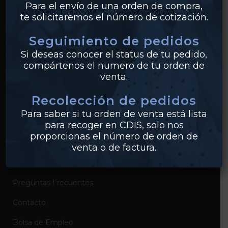
Para el envío de una orden de compra,
te solicitaremos el número de cotización.
Bridas
Seguimiento de pedidos
PVC
Si deseas conocer el status de tu pedido,
Conexiones
compártenos el numero de tu orden de
venta.
Recolección de pedidos
EMPRESA
Para saber si tu orden de venta está lista
Sobre Industrias Miller
para recoger en CDIS, solo nos
proporcionas el número de orden de
Certificados de Productos
venta o de factura.
Catálogos de Productos
Preguntas Frecuentes
Contacto
Bolsa de Empleo