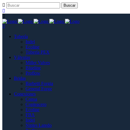
Tubería
Indel
Ecoline
Tubería PEX
Válvulas
Miller Valves
Blueline
Proflow
Bridas
Barbetti Forgia
General Forge
Conexiones
Consa
Copleacero
Ecoline
FBA
Indel
Niples Laredo