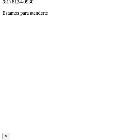
(81) 8124-0930
Estamos para atenderte
Si de
Para
Si dese
Para saber si tu orden de ve
×