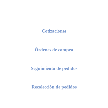
Conoce nuestros procesos de servicio
Cotizaciones
seas una cotización, solo requerimos de tu razón social y/o número de c
Órdenes de compra
 el envío de una orden de compra, te solicitaremos el número de cotiza
Seguimiento de pedidos
as conocer el status de tu pedido, compártenos el numero de tu orden d
Recolección de pedidos
nta está lista para recoger en CDIS, solo nos proporcionas el número de