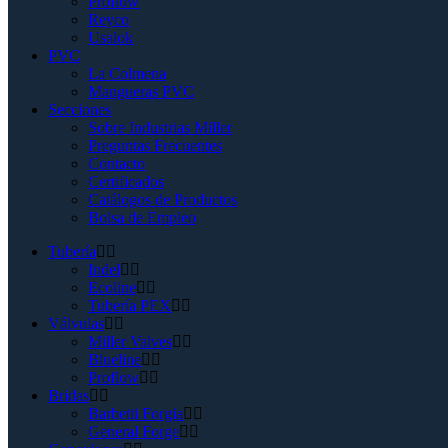
Proflow
Reyco
Usalok
PVC
La Colmena
Mangueras PVC
Secciones
Sobre Industrias Miller
Preguntas Frecuentes
Contacto
Certificados
Catálogos de Productos
Bolsa de Empleo
Tubería
Indel
Ecoline
Tubería PEX
Válvulas
Miller Valves
Blueline
Proflow
Bridas
Barbetti Forgia
General Forge