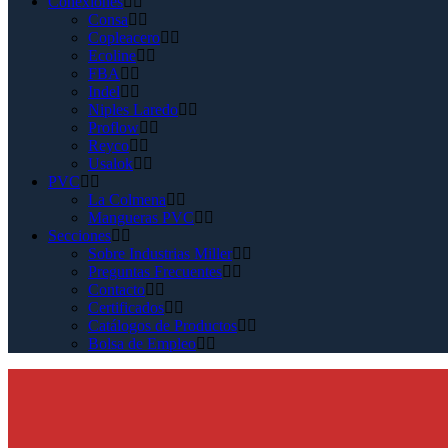
Conexiones
Consa
Copleacero
Ecoline
FBA
Indel
Niples Laredo
Proflow
Reyco
Usalok
PVC
La Colmena
Mangueras PVC
Secciones
Sobre Industrias Miller
Preguntas Frecuentes
Contacto
Certificados
Catálogos de Productos
Bolsa de Empleo