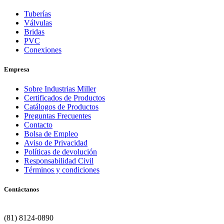
Tuberías
Válvulas
Bridas
PVC
Conexiones
Empresa
Sobre Industrias Miller
Certificados de Productos
Catálogos de Productos
Preguntas Frecuentes
Contacto
Bolsa de Empleo
Aviso de Privacidad
Políticas de devolución
Responsabilidad Civil
Términos y condiciones
Contáctanos
Matriz | Monterrey
(81) 8124-0890