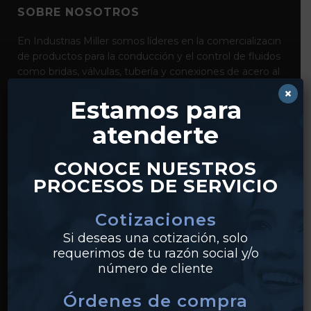
SOBRE NOSOTROS
En Industrias Miller somos líderes en la comercializacin
de productos para la conducción y el control de fluidos
como bridas, válvulas, tubería y conexiones de acero al
carbón, acero inoxidable y pvc. Con distribución desde
×
Estamos para
nuestros centros en Monterrey y Guadalajara,
realizamos envíos a clientes en todo México.
atenderte
CONOCE NUESTROS
PROCESOS DE SERVICIO
Cotizaciones
Si deseas una cotización, solo
requerimos de tu razón social y/o
PRODUCTOS
número de cliente
Tuberías
Órdenes de compra
Válvulas