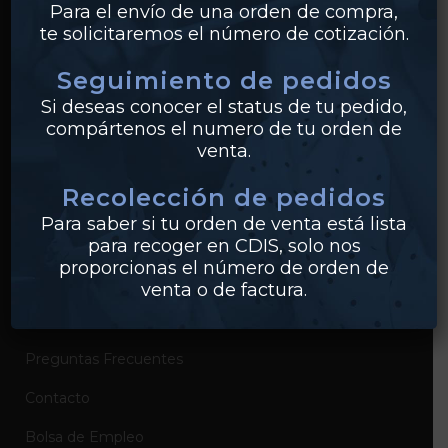
Para el envío de una orden de compra,
te solicitaremos el número de cotización.
Bridas
Seguimiento de pedidos
PVC
Si deseas conocer el status de tu pedido,
Conexiones
compártenos el numero de tu orden de
venta.
Recolección de pedidos
EMPRESA
Para saber si tu orden de venta está lista
Sobre Industrias Miller
para recoger en CDIS, solo nos
proporcionas el número de orden de
Certificados de Productos
venta o de factura.
Catálogos de Productos
Preguntas Frecuentes
Contacto
Bolsa de Empleo