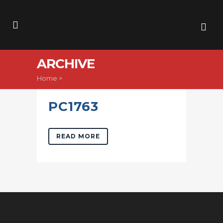
ARCHIVE
Home
>
PC1763
READ MORE