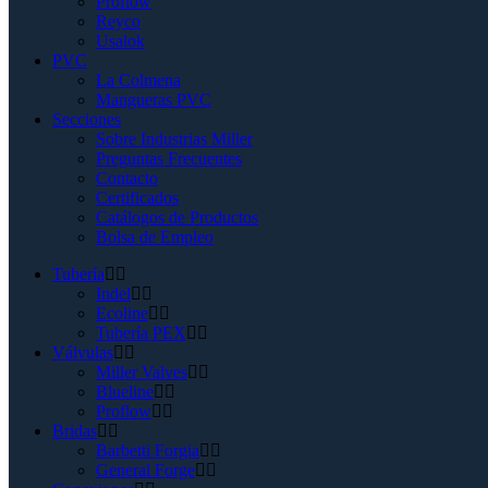
Proflow
Reyco
Usalok
PVC
La Colmena
Mangueras PVC
Secciones
Sobre Industrias Miller
Preguntas Frecuentes
Contacto
Certificados
Catálogos de Productos
Bolsa de Empleo
Tubería
Indel
Ecoline
Tubería PEX
Válvulas
Miller Valves
Blueline
Proflow
Bridas
Barbetti Forgia
General Forge