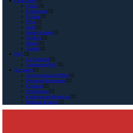
Conexiones
Consa
Copleacero
Ecoline
FBA
Indel
Niples Laredo
Proflow
Reyco
Usalok
PVC
La Colmena
Mangueras PVC
Secciones
Sobre Industrias Miller
Preguntas Frecuentes
Contacto
Certificados
Catálogos de Productos
Bolsa de Empleo