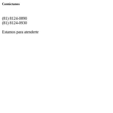
Contáctanos
Matriz | Monterrey
(81) 8124-0890
(81) 8124-0930
Estamos para atenderte
Si de
Para
Si dese