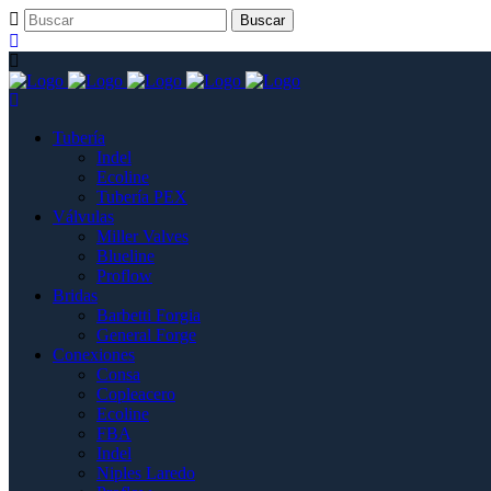
Tubería
Indel
Ecoline
Tubería PEX
Válvulas
Miller Valves
Blueline
Proflow
Bridas
Barbetti Forgia
General Forge
Conexiones
Consa
Copleacero
Ecoline
FBA
Indel
Niples Laredo