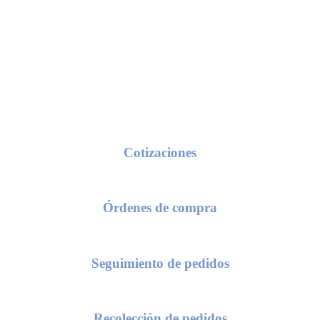
Conoce nuestros procesos de servicio
Cotizaciones
seas una cotización, solo requerimos de tu razón social y/o número de c
Órdenes de compra
 el envío de una orden de compra, te solicitaremos el número de cotiza
Seguimiento de pedidos
as conocer el status de tu pedido, compártenos el numero de tu orden d
Recolección de pedidos