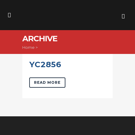
ARCHIVE
Home
>
YC2856
READ MORE