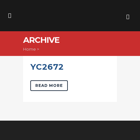
ARCHIVE
Home
>
YC2672
READ MORE