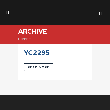
ARCHIVE
Home
>
YC2295
READ MORE