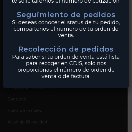
te solicitaremos el número de cotización.
PVC
Seguimiento de pedidos
Conexiones
Si deseas conocer el status de tu pedido,
compártenos el numero de tu orden de
venta.
EMPRESA
Recolección de pedidos
Sobre Industrias Miller
Para saber si tu orden de venta está lista
para recoger en CDIS, solo nos
Certificados de Productos
proporcionas el número de orden de
venta o de factura.
Catálogos de Productos
Preguntas Frecuentes
Contacto
Bolsa de Empleo
Aviso de Privacidad