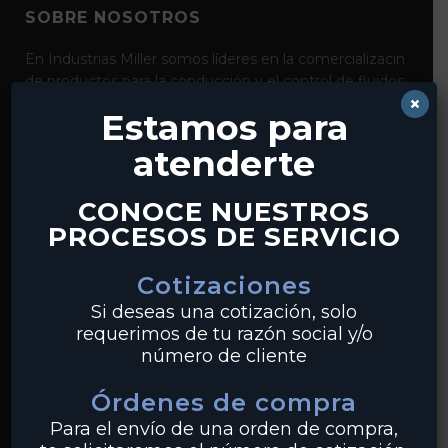
SOBRE NOSOTROS
En Industrias Miller somos líderes en la comercializacin
de productos para la conducción y el control de fluidos
×
como bridas, válvulas, tubería y conexiones de acero al
Estamos para
carbón, acero inoxidable y pvc. Con distribución desde
nuestros centros en Monterrey y Guadalajara,
atenderte
realizamos envíos a clientes en todo México.
CONOCE NUESTROS
PROCESOS DE SERVICIO
Cotizaciones
PRODUCTOS
Si deseas una cotización, solo
requerimos de tu razón social y/o
Tuberías
número de cliente
Válvulas
Órdenes de compra
Bridas
Para el envío de una orden de compra,