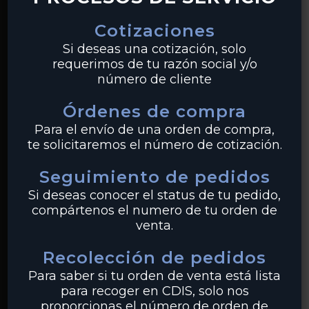
En Industrias Miller somos líderes en la comercializacin
Cotizaciones
de productos para la conducción y el control de fluidos
Si deseas una cotización, solo
como bridas, válvulas, tubería y conexiones de acero al
requerimos de tu razón social y/o
carbón, acero inoxidable y pvc. Con distribución desde
número de cliente
nuestros centros en Monterrey y Guadalajara,
realizamos envíos a clientes en todo México.
Órdenes de compra
Para el envío de una orden de compra,
te solicitaremos el número de cotización.
Seguimiento de pedidos
PRODUCTOS
Si deseas conocer el status de tu pedido,
compártenos el numero de tu orden de
Tuberías
venta.
Válvulas
Recolección de pedidos
Bridas
Para saber si tu orden de venta está lista
para recoger en CDIS, solo nos
PVC
proporcionas el número de orden de