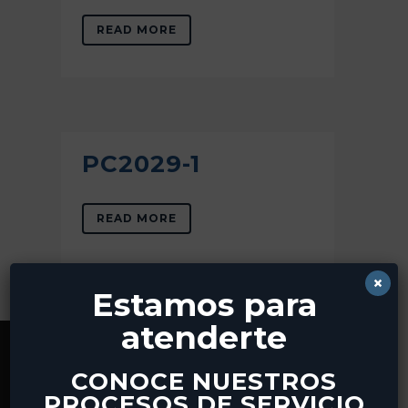
READ MORE
PC2029-1
READ MORE
×
Estamos para
atenderte
CONOCE NUESTROS
SOBRE NOSOTROS
PROCESOS DE SERVICIO