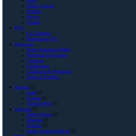
Indel
Niples Laredo
Proflow
Reyco
Usalok
PVC
La Colmena
Mangueras PVC
Secciones
Sobre Industrias Miller
Preguntas Frecuentes
Contacto
Certificados
Catálogos de Productos
Bolsa de Empleo
Tubería
Indel
Ecoline
Tubería PEX
Válvulas
Miller Valves
Blueline
Proflow
Juntas Espirometálicas