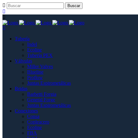
Tubería
Indel
Ecoline
Tubería PEX
Válvulas
Miller Valves
Blueline
Proflow
Juntas Espirometálicas
Bridas
Barbetti Forgia
General Forge
Juntas Espirometálicas
Conexiones
Consa
Copleacero
Ecoline
FBA