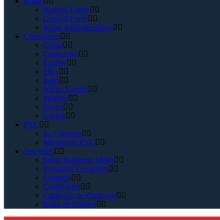
Bridas
Barbetti Forgia
General Forge
Juntas Espirometálicas
Conexiones
Consa
Copleacero
Ecoline
FBA
Indel
Niples Laredo
Proflow
Reyco
Usalok
PVC
La Colmena
Mangueras PVC
Secciones
Sobre Industrias Miller
Preguntas Frecuentes
Contacto
Certificados
Catálogos de Productos
Bolsa de Empleo