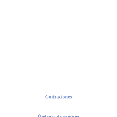
Conoce nuestros procesos de servicio
Cotizaciones
seas una cotización, solo requerimos de tu razón social y/o número de c
Órdenes de compra