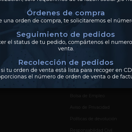
Órdenes de compra
de una orden de compra, te solicitaremos el número
UCTOS
EMPRESA
Seguimiento de pedidos
Sobre Industrias Miller
cer el status de tu pedido, compártenos el numero
venta.
Certificados de Productos
Recolección de pedidos
Catálogos de Productos
si tu orden de venta está lista para recoger en CD
Preguntas Frecuentes
oporcionas el número de orden de venta o de factu
nes
Contacto
Bolsa de Empleo
Aviso de Privacidad
Políticas de devolución
Responsabilidad Civil