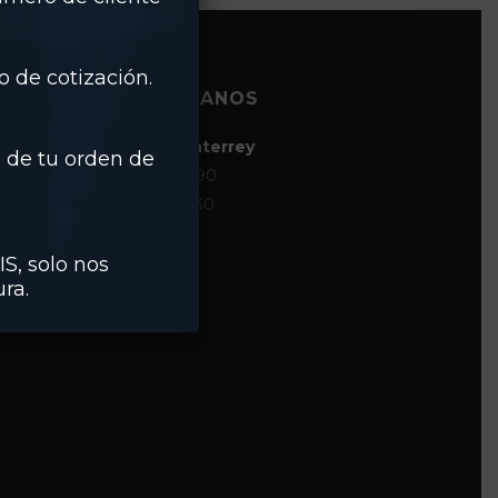
 de cotización.
CONTÁCTANOS
Matriz | Monterrey
 de tu orden de
(81) 8124-0890
(81) 8124-0930
IS, solo nos
ra.