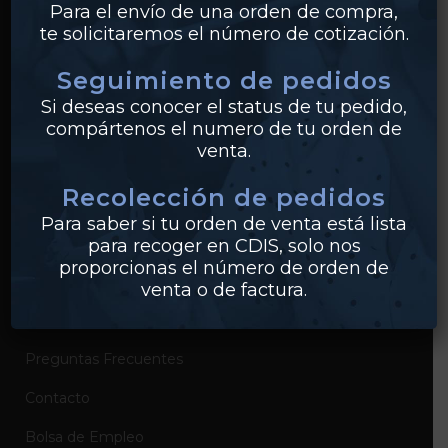
Para el envío de una orden de compra,
te solicitaremos el número de cotización.
Bridas
Seguimiento de pedidos
PVC
Si deseas conocer el status de tu pedido,
Conexiones
compártenos el numero de tu orden de
venta.
Recolección de pedidos
EMPRESA
Para saber si tu orden de venta está lista
Sobre Industrias Miller
para recoger en CDIS, solo nos
proporcionas el número de orden de
Certificados de Productos
venta o de factura.
Catálogos de Productos
Preguntas Frecuentes
Contacto
Bolsa de Empleo