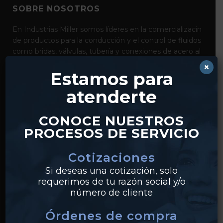
SOBRE NOSOTROS
En Industrias Miller somos líderes en la comercializacin
de productos para la conducción y el control de fluidos
como bridas, válvulas, tubería y conexiones de acero al
carbón, acero inoxidable y pvc. Con distribución desde
×
Estamos para
nuestros centros en Monterrey y Guadalajara,
realizamos envíos a clientes en todo México.
atenderte
CONOCE NUESTROS
PROCESOS DE SERVICIO
Cotizaciones
Si deseas una cotización, solo
requerimos de tu razón social y/o
PRODUCTOS
número de cliente
Tuberías
Órdenes de compra
Válvulas