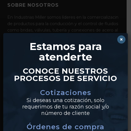
SOBRE NOSOTROS
En Industrias Miller somos líderes en la comercializacin
de productos para la conducción y el control de fluidos
como bridas, válvulas, tubería y conexiones de acero al
carbón, acero inoxidable y pvc. Con distribución desde
×
Estamos para
nuestros centros en Monterrey y Guadalajara,
realizamos envíos a clientes en todo México.
atenderte
CONOCE NUESTROS
PROCESOS DE SERVICIO
Cotizaciones
Si deseas una cotización, solo
requerimos de tu razón social y/o
PRODUCTOS
número de cliente
Tuberías
Órdenes de compra
Válvulas