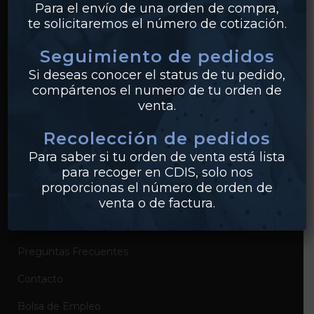
Para el envío de una orden de compra,
te solicitaremos el número de cotización.
Bridas
Seguimiento de pedidos
PVC
Si deseas conocer el status de tu pedido,
Conexiones
compártenos el numero de tu orden de
venta.
Recolección de pedidos
EMPRESA
Para saber si tu orden de venta está lista
Sobre Industrias Miller
para recoger en CDIS, solo nos
proporcionas el número de orden de
Certificados de Productos
venta o de factura.
Catálogos de Productos
Preguntas Frecuentes
Contacto
Bolsa de Empleo