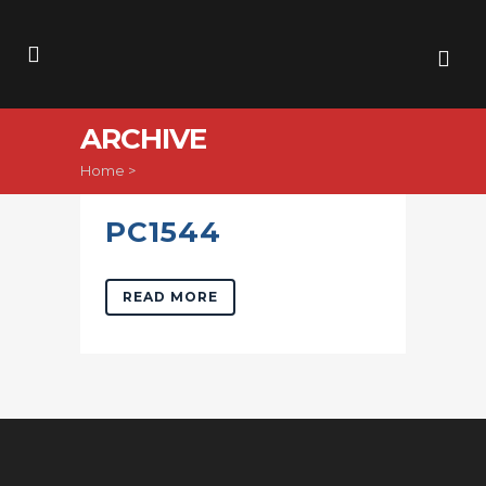
ARCHIVE
Home
>
PC1544
READ MORE