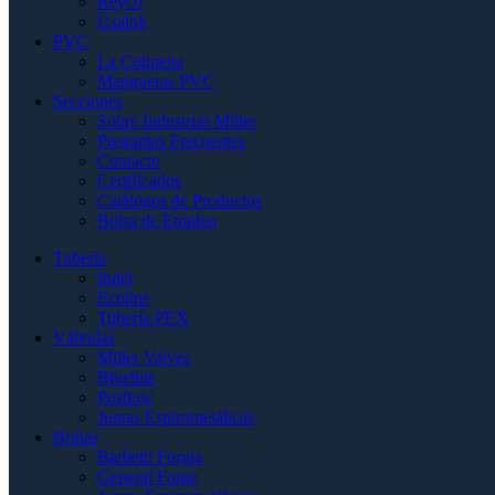
Reyco
Usalok
PVC
La Colmena
Mangueras PVC
Secciones
Sobre Industrias Miller
Preguntas Frecuentes
Contacto
Certificados
Catálogos de Productos
Bolsa de Empleo
Tubería
Indel
Ecoline
Tubería PEX
Válvulas
Miller Valves
Blueline
Proflow
Juntas Espirometálicas
Bridas
Barbetti Forgia
General Forge