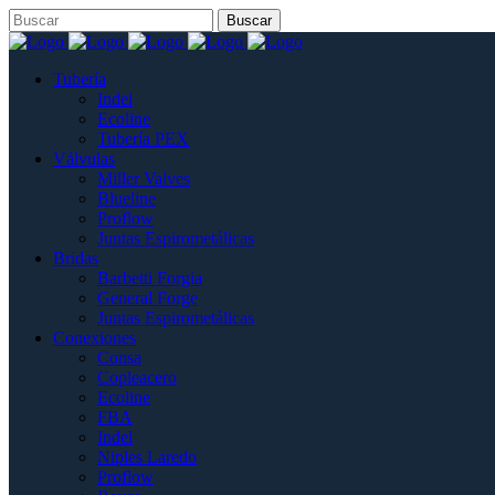
Tubería
Indel
Ecoline
Tubería PEX
Válvulas
Miller Valves
Blueline
Proflow
Juntas Espirometálicas
Bridas
Barbetti Forgia
General Forge
Juntas Espirometálicas
Conexiones
Consa
Copleacero
Ecoline
FBA
Indel
Niples Laredo
Proflow