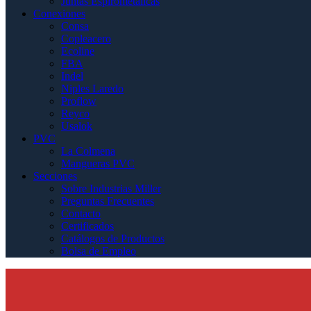
Juntas Espirometálicas
Conexiones
Consa
Copleacero
Ecoline
FBA
Indel
Niples Laredo
Proflow
Reyco
Usalok
PVC
La Colmena
Mangueras PVC
Secciones
Sobre Industrias Miller
Preguntas Frecuentes
Contacto
Certificados
Catálogos de Productos
Bolsa de Empleo