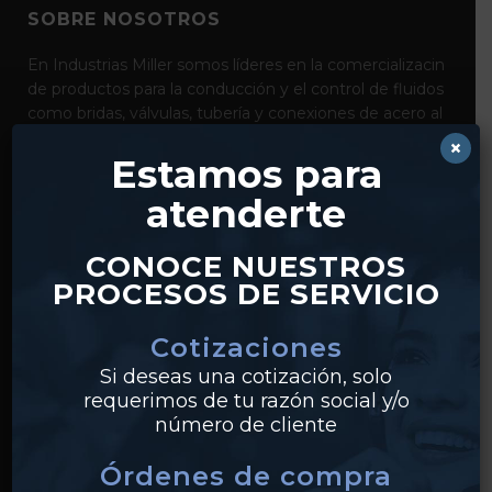
SOBRE NOSOTROS
En Industrias Miller somos líderes en la comercializacin
de productos para la conducción y el control de fluidos
como bridas, válvulas, tubería y conexiones de acero al
carbón, acero inoxidable y pvc. Con distribución desde
×
Estamos para
nuestros centros en Monterrey y Guadalajara,
realizamos envíos a clientes en todo México.
atenderte
CONOCE NUESTROS
PROCESOS DE SERVICIO
Cotizaciones
Si deseas una cotización, solo
requerimos de tu razón social y/o
PRODUCTOS
número de cliente
Tuberías
Órdenes de compra
Válvulas