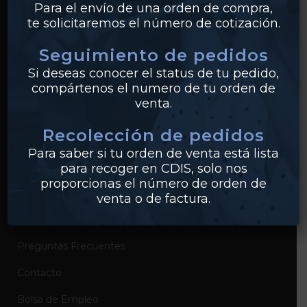
Para el envío de una orden de compra,
te solicitaremos el número de cotización.
Bridas
Seguimiento de pedidos
PVC
Si deseas conocer el status de tu pedido,
Conexiones
compártenos el numero de tu orden de
venta.
Recolección de pedidos
EMPRESA
Para saber si tu orden de venta está lista
Sobre Industrias Miller
para recoger en CDIS, solo nos
proporcionas el número de orden de
Certificados de Productos
venta o de factura.
Catálogos de Productos
Preguntas Frecuentes
Contacto
Bolsa de Empleo