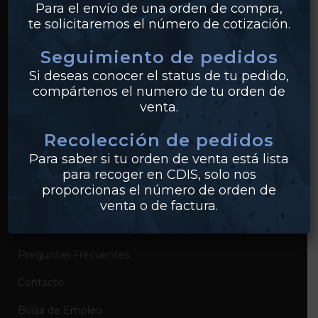
Para el envío de una orden de compra,
te solicitaremos el número de cotización.
Bridas
Seguimiento de pedidos
PVC
Si deseas conocer el status de tu pedido,
Conexiones
compártenos el numero de tu orden de
venta.
Recolección de pedidos
EMPRESA
Para saber si tu orden de venta está lista
Sobre Industrias Miller
para recoger en CDIS, solo nos
proporcionas el número de orden de
Certificados de Productos
venta o de factura.
Catálogos de Productos
Preguntas Frecuentes
Contacto
Bolsa de Empleo