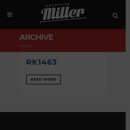
ARCHIVE
Home
>
RK1463
READ MORE