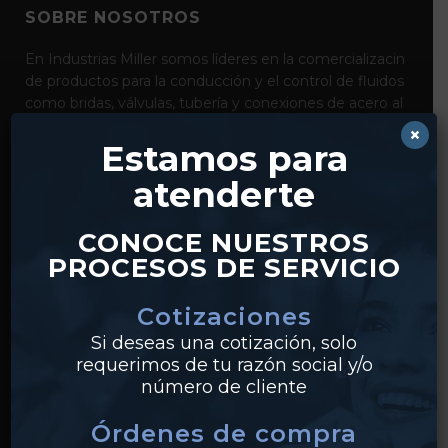
SOBRE NOSOTROS
En Industrias Miller somos líderes en la comercializacin
de productos para la conducción y el control de fluidos
como bridas, válvulas, tubería y conexiones de acero al
carbón, acero inoxidable y pvc. Con distribución desde
×
Estamos para
nuestros centros en Monterrey y Guadalajara,
realizamos envíos a clientes en todo México.
atenderte
CONOCE NUESTROS
PROCESOS DE SERVICIO
Cotizaciones
Si deseas una cotización, solo
requerimos de tu razón social y/o
PRODUCTOS
número de cliente
Tuberías
Órdenes de compra
Válvulas