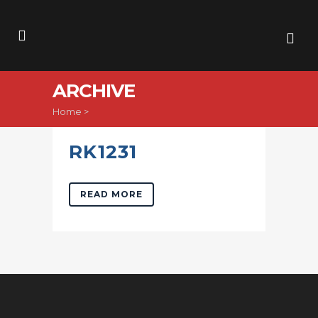
ARCHIVE
Home
>
RK1231
READ MORE