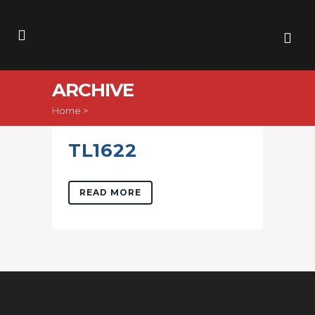
ARCHIVE
Home
>
TL1622
READ MORE