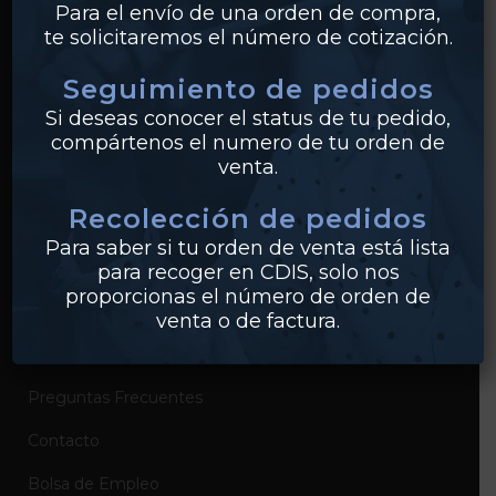
Para el envío de una orden de compra,
te solicitaremos el número de cotización.
Bridas
Seguimiento de pedidos
PVC
Si deseas conocer el status de tu pedido,
Conexiones
compártenos el numero de tu orden de
venta.
Recolección de pedidos
EMPRESA
Para saber si tu orden de venta está lista
Sobre Industrias Miller
para recoger en CDIS, solo nos
proporcionas el número de orden de
Certificados de Productos
venta o de factura.
Catálogos de Productos
Preguntas Frecuentes
Contacto
Bolsa de Empleo