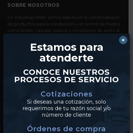
SOBRE NOSOTROS
En Industrias Miller somos líderes en la comercializacin
de productos para la conducción y el control de fluidos
como bridas, válvulas, tubería y conexiones de acero al
carbón, acero inoxidable y pvc. Con distribución desde
×
Estamos para
nuestros centros en Monterrey y Guadalajara,
realizamos envíos a clientes en todo México.
atenderte
CONOCE NUESTROS
PROCESOS DE SERVICIO
Cotizaciones
Si deseas una cotización, solo
requerimos de tu razón social y/o
PRODUCTOS
número de cliente
Tuberías
Órdenes de compra
Válvulas