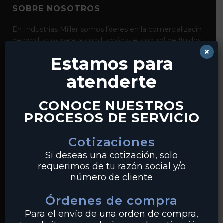
SOBRE NOSOTROS
En Industrias Miller somos líderes en la comercializacin
de productos para la conducción y el control de fluidos
×
como bridas, válvulas, tubería y conexiones de acero al
Estamos para
carbón, acero inoxidable y pvc. Con distribución desde
nuestros centros en Monterrey y Guadalajara,
atenderte
realizamos envíos a clientes en todo México.
CONOCE NUESTROS
PROCESOS DE SERVICIO
Cotizaciones
PRODUCTOS
Si deseas una cotización, solo
requerimos de tu razón social y/o
Tuberías
número de cliente
Válvulas
Órdenes de compra
Bridas
Para el envío de una orden de compra,