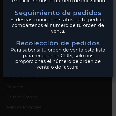
te solicitaremos el número de cotización.
PVC
Seguimiento de pedidos
Conexiones
Si deseas conocer el status de tu pedido,
compártenos el numero de tu orden de
venta.
EMPRESA
Recolección de pedidos
Sobre Industrias Miller
Para saber si tu orden de venta está lista
para recoger en CDIS, solo nos
Certificados de Productos
proporcionas el número de orden de
venta o de factura.
Catálogos de Productos
Preguntas Frecuentes
Contacto
Bolsa de Empleo
Aviso de Privacidad