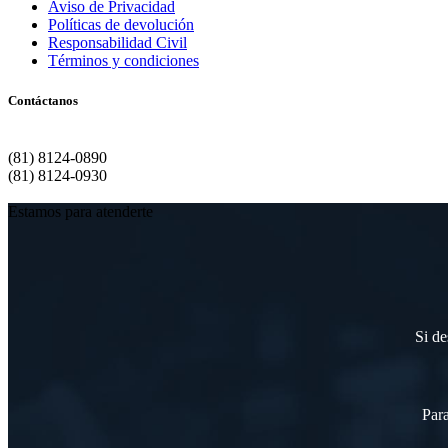
Aviso de Privacidad
Políticas de devolución
Responsabilidad Civil
Términos y condiciones
Contáctanos
Matriz | Monterrey
(81) 8124-0890
(81) 8124-0930
Estamos para atenderte
Si de
Para