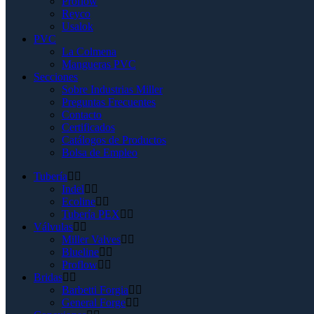
Proflow
Reyco
Usalok
PVC
La Colmena
Mangueras PVC
Secciones
Sobre Industrias Miller
Preguntas Frecuentes
Contacto
Certificados
Catálogos de Productos
Bolsa de Empleo
Tubería
Indel
Ecoline
Tubería PEX
Válvulas
Miller Valves
Blueline
Proflow
Bridas
Barbetti Forgia
General Forge