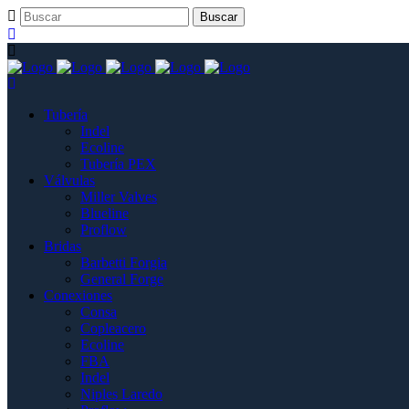
Tubería
Indel
Ecoline
Tubería PEX
Válvulas
Miller Valves
Blueline
Proflow
Bridas
Barbetti Forgia
General Forge
Conexiones
Consa
Copleacero
Ecoline
FBA
Indel
Niples Laredo