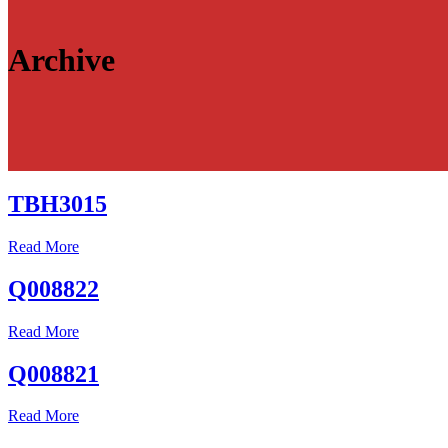
Archive
TBH3015
Read More
Q008822
Read More
Q008821
Read More