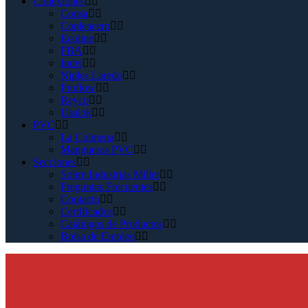
Conexiones
Consa
Copleacero
Ecoline
FBA
Indel
Niples Laredo
Proflow
Reyco
Usalok
PVC
La Colmena
Mangueras PVC
Secciones
Sobre Industrias Miller
Preguntas Frecuentes
Contacto
Certificados
Catálogos de Productos
Bolsa de Empleo