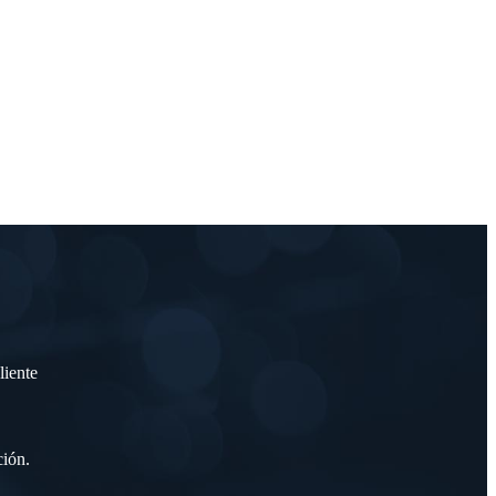
liente
ción.