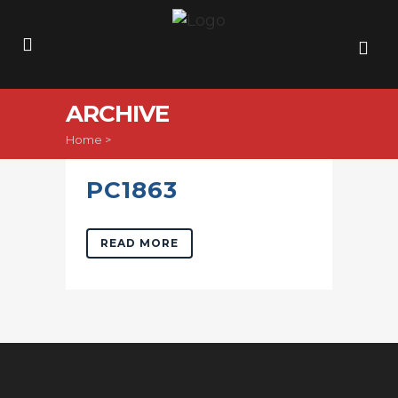
ARCHIVE
Home
>
PC1863
READ MORE