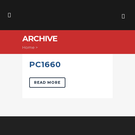
ARCHIVE
Home
>
PC1660
READ MORE