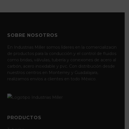
SOBRE NOSOTROS
En Industrias Miller somos líderes en la comercializacin
de productos para la conducción y el control de fluidos
como bridas, válvulas, tubería y conexiones de acero al
carbón, acero inoxidable y pvc. Con distribución desde
nuestros centros en Monterrey y Guadalajara,
realizamos envíos a clientes en todo México.
PRODUCTOS