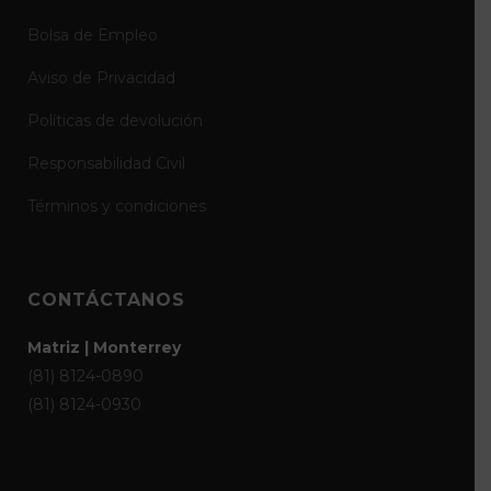
Bolsa de Empleo
Aviso de Privacidad
Políticas de devolución
Responsabilidad Civil
Términos y condiciones
CONTÁCTANOS
Matriz | Monterrey
(81) 8124-0890
(81) 8124-0930