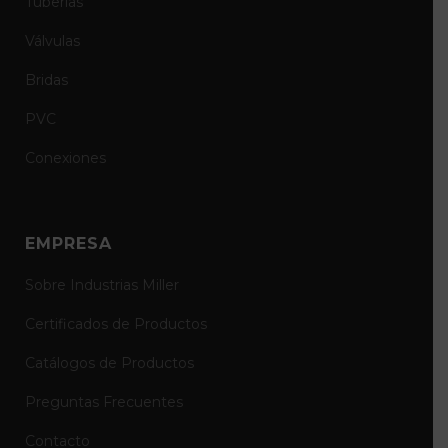
Tuberías
Válvulas
Bridas
PVC
Conexiones
EMPRESA
Sobre Industrias Miller
Certificados de Productos
Catálogos de Productos
Preguntas Frecuentes
Contacto