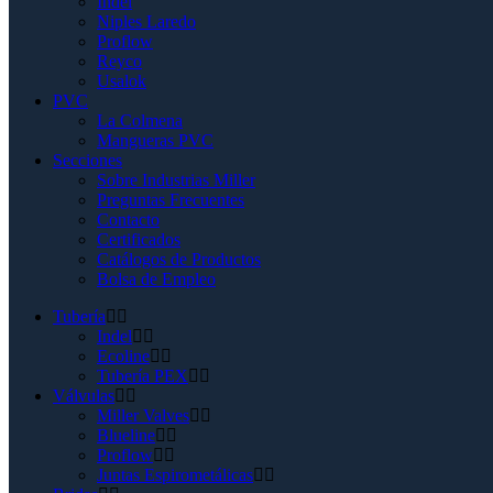
Indel
Niples Laredo
Proflow
Reyco
Usalok
PVC
La Colmena
Mangueras PVC
Secciones
Sobre Industrias Miller
Preguntas Frecuentes
Contacto
Certificados
Catálogos de Productos
Bolsa de Empleo
Tubería
Indel
Ecoline
Tubería PEX
Válvulas
Miller Valves
Blueline
Proflow
Juntas Espirometálicas