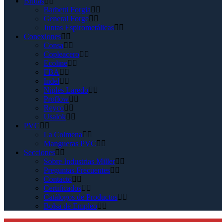
Bridas
Barbetti Forgia
General Forge
Juntas Espirometálicas
Conexiones
Consa
Copleacero
Ecoline
FBA
Indel
Niples Laredo
Proflow
Reyco
Usalok
PVC
La Colmena
Mangueras PVC
Secciones
Sobre Industrias Miller
Preguntas Frecuentes
Contacto
Certificados
Catálogos de Productos
Bolsa de Empleo