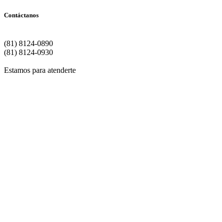
Contáctanos
Matriz | Monterrey
(81) 8124-0890
(81) 8124-0930
Estamos para atenderte
Si de
Para
Si dese