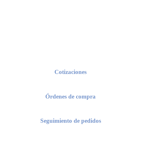
Conoce nuestros procesos de servicio
Cotizaciones
seas una cotización, solo requerimos de tu razón social y/o número de c
Órdenes de compra
 el envío de una orden de compra, te solicitaremos el número de cotiza
Seguimiento de pedidos
as conocer el status de tu pedido, compártenos el numero de tu orden d