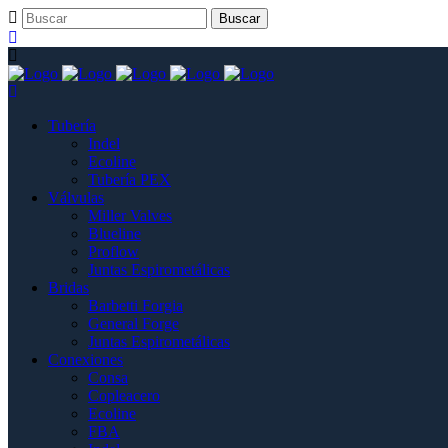
Tubería
Indel
Ecoline
Tubería PEX
Válvulas
Miller Valves
Blueline
Proflow
Juntas Espirometálicas
Bridas
Barbetti Forgia
General Forge
Juntas Espirometálicas
Conexiones
Consa
Copleacero
Ecoline
FBA