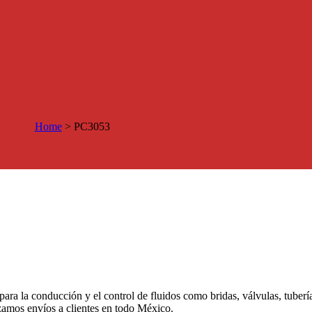
Home
>
PC3053
 para la conducción y el control de fluidos como bridas, válvulas, tuber
izamos envíos a clientes en todo México.