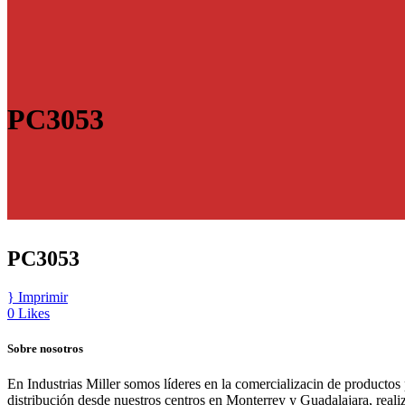
PC3053
PC3053
Imprimir
0
Likes
Sobre nosotros
En Industrias Miller somos líderes en la comercializacin de productos
distribución desde nuestros centros en Monterrey y Guadalajara, real