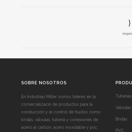
Impri
SOBRE NOSOTROS
PROD
Tuberías
En Industrias Miller somos líderes en la
comercializacin de productos para la
Válvulas
conducción y el control de fluidos como
Bridas
bridas, válvulas, tubería y conexiones de
acero al carbón, acero inoxidable y pvc.
PVC