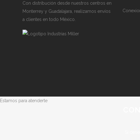
Con distribución desde nuestros centros en
Conexio
Monterrey y Guadalajara, realizamos envíos
a clientes en todo México.
Estamos para atenderte
CON
Si dese