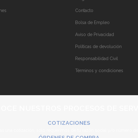
nes
Contacto
Bolsa de Empleo
Aviso de Privacidad
Políticas de devolución
Responsabilidad Civil
Términos y condiciones
OCE NUESTROS PROCESOS DE SERV
COTIZACIONES
as una cotización, solo requerimos de tu razón social y/o número de
ÓRDENES DE COMPRA